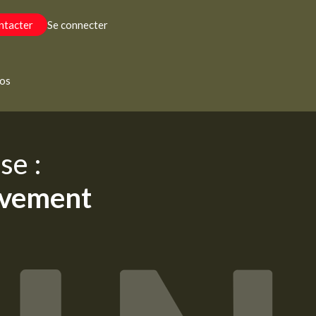
ntacter
Se connecter
éos
se :
uvement