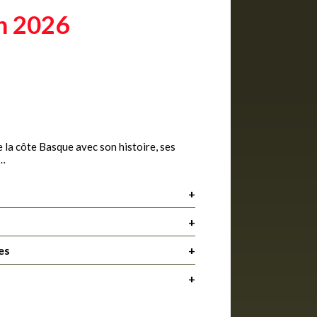
n 2026
de la côte Basque avec son histoire, ses
e…
+
+
es
+
+