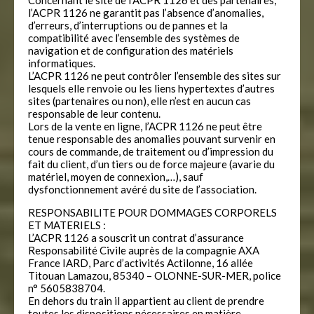
Concernant le site de l’ACPR 1126 et des partenaires,
l’ACPR 1126 ne garantit pas l’absence d’anomalies,
d’erreurs, d’interruptions ou de pannes et la
compatibilité avec l’ensemble des systèmes de
navigation et de configuration des matériels
informatiques.
L’ACPR 1126 ne peut contrôler l’ensemble des sites sur
lesquels elle renvoie ou les liens hypertextes d’autres
sites (partenaires ou non), elle n’est en aucun cas
responsable de leur contenu.
Lors de la vente en ligne, l’ACPR 1126 ne peut être
tenue responsable des anomalies pouvant survenir en
cours de commande, de traitement ou d’impression du
fait du client, d’un tiers ou de force majeure (avarie du
matériel, moyen de connexion,…), sauf
dysfonctionnement avéré du site de l’association.
RESPONSABILITE POUR DOMMAGES CORPORELS
ET MATERIELS :
L’ACPR 1126 a souscrit un contrat d’assurance
Responsabilité Civile auprès de la compagnie AXA
France IARD, Parc d’activités Actilonne, 16 allée
Titouan Lamazou, 85340 – OLONNE-SUR-MER, police
n° 5605838704.
En dehors du train il appartient au client de prendre
toutes les dispositions nécessaires en matière