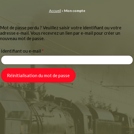
Panneau de gestion des cookies
Accueil
»
Mon compte
Mot de passe perdu ? Veuillez saisir votre identifiant ou votre
adresse e-mail. Vous recevrez un lien par e-mail pour créer un
nouveau mot de passe.
Obligatoire
Identifiant ou e-mail
*
Réinitialisation du mot de passe