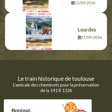
12/09/2026
Lourdes
27/09/2026
Le train historique de toulouse
L’amicale des cheminots pour la préservation
de la 141 R 1126
Le mot du président
Programme 2025
Historique
Programme 2024
Bonjour,
Notre parc
Voyages affrétés