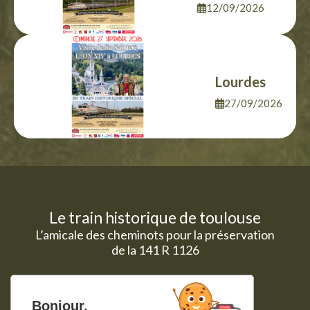
12/09/2026
Lourdes
27/09/2026
Le train historique de toulouse
L’amicale des cheminots pour la préservation
de la 141 R 1126
Le mot du président
Programme 2025
Historique
Programme 2024
Bonjour,
Notre parc
Voyages affrétés