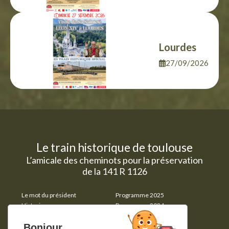
Lourdes
27/09/2026
Le train historique de toulouse
L’amicale des cheminots pour la préservation
de la 141 R 1126
Le mot du président
Programme 2025
Historique
Programme 2024
Notre parc
Voyages affrétés
Nos partenaires
Photos
Bonjour,