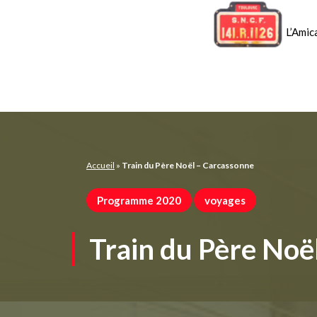
Panneau de gestion des cookies
L’Amic
Accueil
»
Train du Père Noël – Carcassonne
Programme 2020
voyages
Train du Père Noë